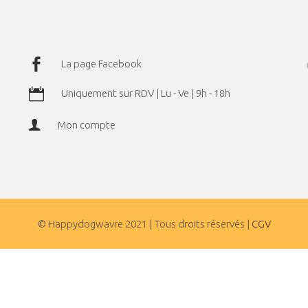
La page Facebook
Uniquement sur RDV | Lu - Ve | 9h - 18h
Mon compte
© Happydogwavre 2021 | Tous droits réservés |
CGV