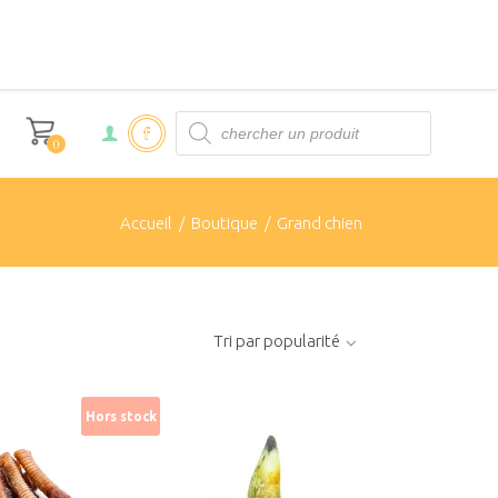
Products
search
0
Accueil
/
Boutique
/
Grand chien
Tri par popularité
Hors stock