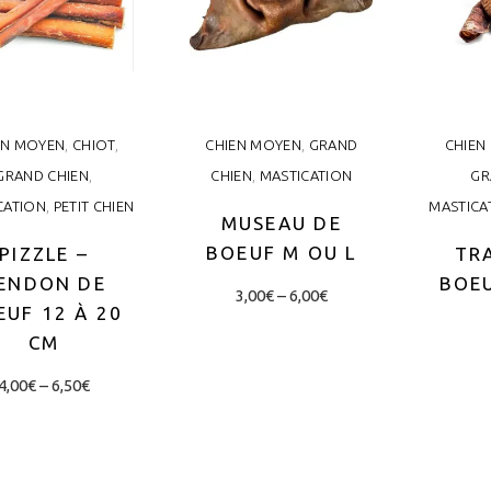
EN MOYEN
,
CHIOT
,
CHIEN MOYEN
,
GRAND
CHIEN
GRAND CHIEN
,
CHIEN
,
MASTICATION
GR
CATION
,
PETIT CHIEN
MASTICA
MUSEAU DE
BOEUF M OU L
PIZZLE –
TR
ENDON DE
BOEU
Price
This
3,00
€
–
6,00
€
range:
EUF 12 À 20
product
3,00€
CM
through
has
6,00€
CHOIX DES
Price
This
4,00
€
–
6,50
€
multiple
OPTIONS
range:
product
4,00€
variants.
through
has
The
6,50€
CHOIX DES
multiple
OPTIONS
options