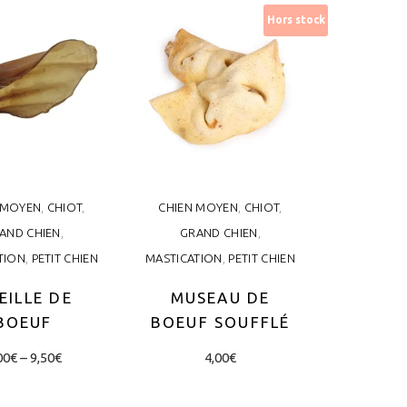
The
Hors stock
options
may
be
chosen
on
the
product
 MOYEN
,
CHIOT
,
CHIEN MOYEN
,
CHIOT
,
page
AND CHIEN
,
GRAND CHIEN
,
TION
,
PETIT CHIEN
MASTICATION
,
PETIT CHIEN
EILLE DE
MUSEAU DE
BOEUF
BOEUF SOUFFLÉ
Price
This
00
€
–
9,50
€
4,00
€
range:
product
2,00€
through