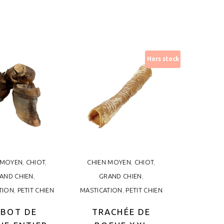
has
9,50€
HOIX DES
LIRE LA
multiple
OPTIONS
SUITE
variants.
The
options
Hors stock
may
be
chosen
on
the
product
page
 MOYEN
,
CHIOT
,
CHIEN MOYEN
,
CHIOT
,
AND CHIEN
,
GRAND CHIEN
,
TION
,
PETIT CHIEN
MASTICATION
,
PETIT CHIEN
ABOT DE
TRACHÉE DE