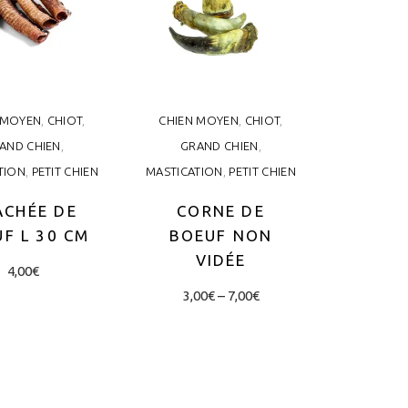
 MOYEN
,
CHIOT
,
CHIEN MOYEN
,
CHIOT
,
AND CHIEN
,
GRAND CHIEN
,
TION
,
PETIT CHIEN
MASTICATION
,
PETIT CHIEN
ACHÉE DE
CORNE DE
F L 30 CM
BOEUF NON
VIDÉE
4,00
€
Price
This
3,00
€
–
7,00
€
range:
product
3,00€
through
LIRE LA
has
SUITE
7,00€
CHOIX DES
multiple
OPTIONS
variants.