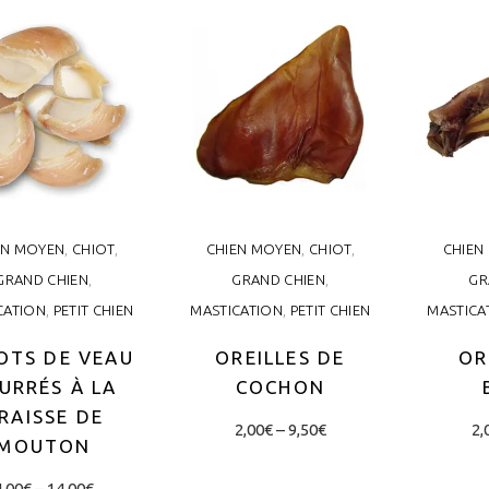
variants.
may
The
be
options
chosen
may
on
be
the
chosen
product
on
page
the
EN MOYEN
,
CHIOT
,
CHIEN MOYEN
,
CHIOT
,
CHIEN
product
GRAND CHIEN
,
GRAND CHIEN
,
GR
page
CATION
,
PETIT CHIEN
MASTICATION
,
PETIT CHIEN
MASTICA
OTS DE VEAU
OREILLES DE
OR
URRÉS À LA
COCHON
RAISSE DE
Price
This
2,00
€
–
9,50
€
2,
MOUTON
range:
product
2,00€
through
Price
This
4,00
€
–
14,00
€