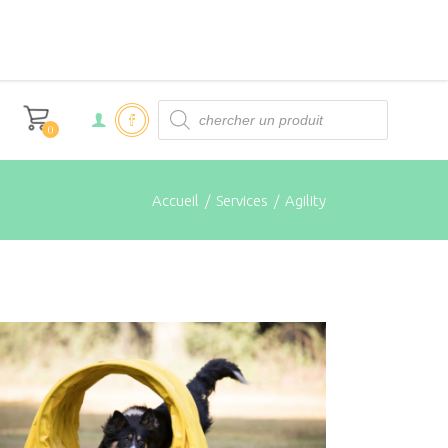
Products
search
0
Accueil
/
Services
/
Agility