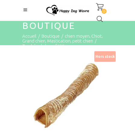
0
BOUTIQUE
,
,
Accueil
/
Boutique
/
chien moyen
Chiot
,
,
Grand chien
Mastication
petit chien
/
Trachée de boeuf XXL
Hors stock