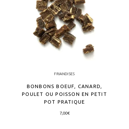
be
chosen
on
the
product
page
FRIANDISES
BONBONS BOEUF, CANARD,
POULET OU POISSON EN PETIT
POT PRATIQUE
This
7,00
€
product
has