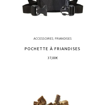
ACCESSOIRES
,
FRIANDISES
POCHETTE À FRIANDISES
This
37,00
€
product
has
CHOIX DES OPTIONS
multiple
variants.
The
options
may