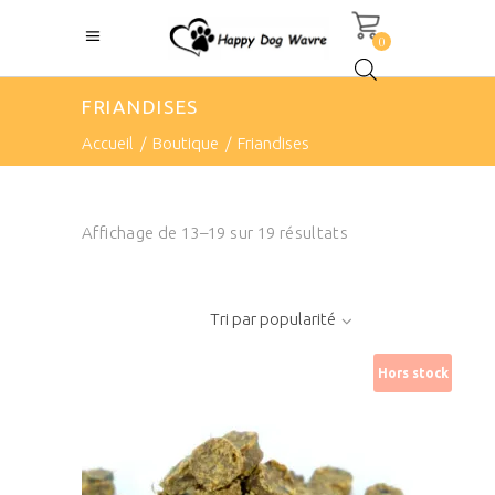
0
FRIANDISES
Accueil
/
Boutique
/
Friandises
Sorted
Affichage de 13–19 sur 19 résultats
by
Tri par popularité
popularity
Hors stock