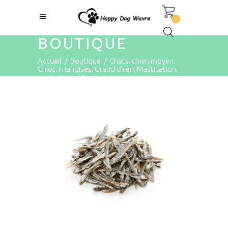
0
BOUTIQUE
,
,
Accueil
/
Boutique
/
Chats
chien moyen
,
,
,
,
Chiot
Friandises
Grand chien
Mastication
petit chien
/
Sprats