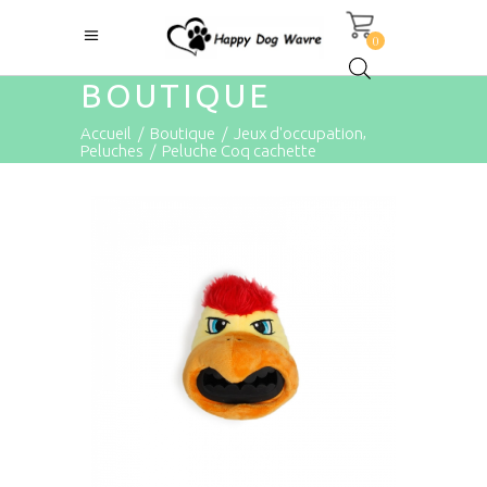
0
BOUTIQUE
,
Accueil
/
Boutique
/
Jeux d'occupation
Peluches
/
Peluche Coq cachette