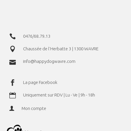
The
options
may
be
chosen
0476/68.79.13
on
Chaussée de l'Herbatte 3 | 1300 WAVRE
the
product
info@happydogwavre.com
page
La page Facebook
Uniquement sur RDV | Lu - Ve | 9h - 18h
Mon compte