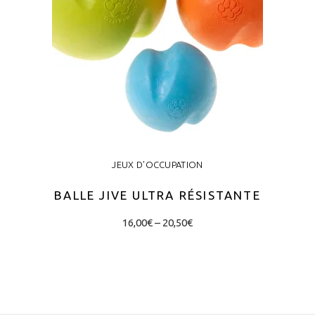
may
be
chosen
on
the
product
page
JEUX D'OCCUPATION
BALLE JIVE ULTRA RÉSISTANTE
Price
This
16,00
€
–
20,50
€
range:
product
16,00€
through
has
20,50€
CHOIX DES OPTIONS
multiple
variants.