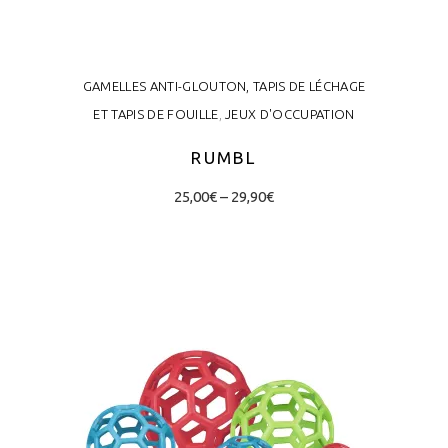
GAMELLES ANTI-GLOUTON, TAPIS DE LÉCHAGE
ET TAPIS DE FOUILLE
,
JEUX D'OCCUPATION
RUMBL
Price
This
25,00
€
–
29,90
€
range:
product
25,00€
through
has
29,90€
CHOIX DES OPTIONS
multiple
variants.
The
options
may
be
chosen